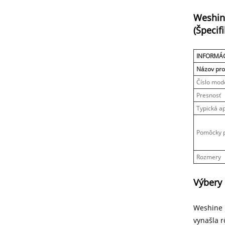
Weshin
(Špecifi
INFORMÁC
Názov pro
Číslo mod
Presnosť
Typická ap
Pomôcky pr
Rozmery
Výbery
Weshine 
vynašla r