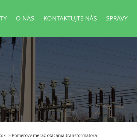
TY
O NÁS
KONTAKTUJTE NÁS
SPRÁVY
čok
> Pomerový merač otáčania transformátora