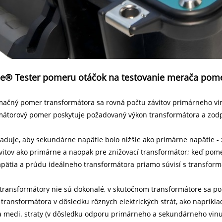
e® Tester pomeru otáčok na testovanie merača pome
mačný pomer transformátora sa rovná počtu závitov primárneho vi
mátorový pomer poskytuje požadovaný výkon transformátora a zo
aduje, aby sekundárne napätie bolo nižšie ako primárne napätie -
itov ako primárne a naopak pre znižovací transformátor; keď pome
pätia a prúdu ideálneho transformátora priamo súvisí s transfo
 transformátory nie sú dokonalé, v skutočnom transformátore sa p
ransformátora v dôsledku rôznych elektrických strát, ako napríklad
 medi. straty (v dôsledku odporu primárneho a sekundárneho vinuti