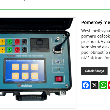
Pomerový mer
Weshine® vynaš
pomeru otáčok t
presnosti, Vyná
kompletné elekt
podrobností o
otáčok transfo
Odoslať dopyt
Facebook
X
W