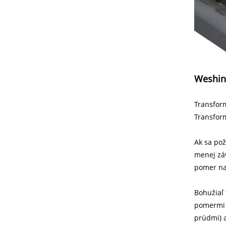
Weshin
Transfor
Transfor
Ak sa pož
menej záv
pomer na
Bohužiaľ
pomermi t
prúdmi) a