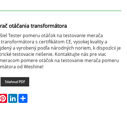
ač otáčania transformátora
iel Tester pomeru otáčok na testovanie merača
ransformátora s certifikátom CE, vysokej kvality a
jdený a vyrobený podľa národných noriem, k dispozícii je
rické testovacie riešenie. Kontaktujte nás pre viac
 meracom pomere otáčok na testovanie merača pomeru
rmátora od Weshine!
Stiahnuť PDF
hatsApp
Pinterest
LinkedIn
Share