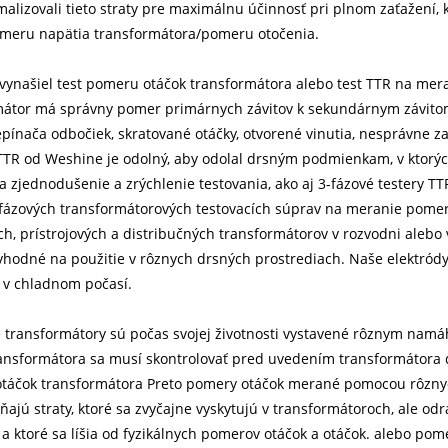
alizovali tieto straty pre maximálnu účinnosť pri plnom zaťažení, 
meru napätia transformátora/pomeru otočenia.
vynašiel test pomeru otáčok transformátora alebo test TTR na mer
mátor má správny pomer primárnych závitov k sekundárnym závitom.
pínača odbočiek, skratované otáčky, otvorené vinutia, nesprávne za
TTR od Weshine je odolný, aby odolal drsným podmienkam, v ktorýc
a zjednodušenie a zrýchlenie testovania, ako aj 3-fázové testery TT
ojfázových transformátorových testovacích súprav na meranie pome
h, prístrojových a distribučných transformátorov v rozvodni alebo 
vhodné na použitie v rôznych drsných prostrediach. Naše elektródy
tu v chladnom počasí.
e transformátory sú počas svojej životnosti vystavené rôznym na
ansformátora sa musí skontrolovať pred uvedením transformátora d
táčok transformátora Preto pomery otáčok merané pomocou rôznyc
ňajú straty, ktoré sa zvyčajne vyskytujú v transformátoroch, ale odr
 a ktoré sa líšia od fyzikálnych pomerov otáčok a otáčok. alebo p