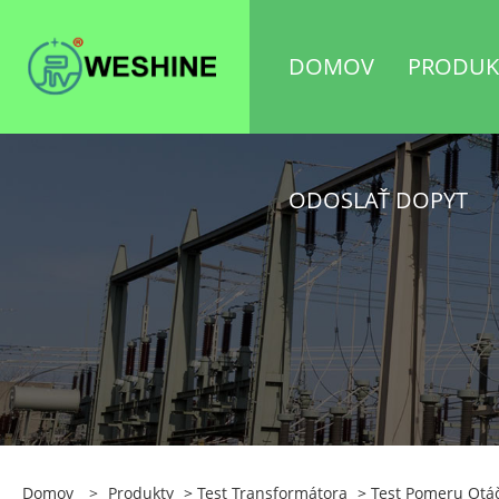
DOMOV
PRODUK
ODOSLAŤ DOPYT
Domov
>
Produkty
>
Test Transformátora
>
Test Pomeru Otá