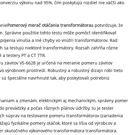
konverziu výkonu nad 95%, čím poskytujú rozdiel nie väčší ako
anie
Pomerový merač otáčania transformátora
a potvrdzuje, že
 Správne použitie tohto testu môže pomôcť identifikovať
pojenia vinutia a iné chyby vo vnútri transformátorov. Rad
h sa testujú niektoré transformátory. Rozsah zahŕňa rôzne
R a testery PT a CT TTR.
ru závitov VS-6628 je určená na meranie pomeru závitov
vo výrobnom prostredí. Robustný a robustný dizajn robí tieto
 sú špeciálne navrhnuté tak, aby poskytovali potrebnú
máhaniam a zmenám, elektrickým aj mechanickým, správny pomer
o prevádzky a počas rôznych plánov údržby, tu je tester
h súprav na testovanie pomeru transformátorov (zariadenia
ážajú fyzikálne pomery otáčok, ktoré sa líšia od výrobcov a
omer skutočného výkonového transformátora transformátora.