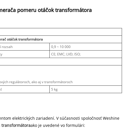
merača pomeru otáčok transformátora
ač otáčok transformátora
í rozsah
0,9 ~ 10 000
ty
CE; EMC; LVD; ISO;
vých regulátoroch, ako aj v transformátoroch
ť
5 kg
tom elektrických zariadení. V súčasnosti spoločnosť Weshine
 transformátora
ako je uvedené vo formulári: