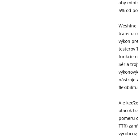
aby minim
5% od po
Weshine 
transfor
výkon pre
testerov 
funkcie n
Séria tr
výkonovýc
nástroje 
flexibili
Ale keďž
otáčok tr
pomeru o
TTR) zahŕ
výrobcov,