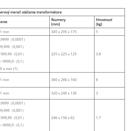
erový merač otáčania transformátora
Rozmery
Hmotnosť
šenie
(mm)
(kg)
01 min
345 x 295 x 175
5
9,9999（0,0001）
9,999（0,001）
999,99（0,01）
325 x 225 x 125
3.8
～9999,9（0,1）
0 a viac (1)
01 min
360 x 280 x 160
6
01 min
320 x 240 x 130
3
9,9999（0,0001）
9,999（0,001）
999,99（0,01）
246 x 156 x 62
1.7
～9999,9（0,1）