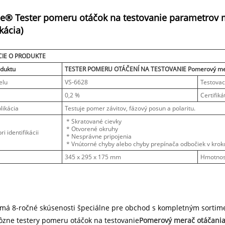
e® Tester pomeru otáčok na testovanie parametrov 
kácia)
IE O PRODUKTE
duktu
TESTER POMERU OTÁČENÍ NA TESTOVANIE Pomerový mer
elu
VS-6628
Testovac
0,2 %
Certifiká
likácia
Testuje pomer závitov, fázový posun a polaritu.
* Skratované cievky
* Otvorené okruhy
i identifikácii
* Nesprávne pripojenia
* Vnútorné chyby alebo chyby prepínača odbočiek v kroko
345 x 295 x 175 mm
Hmotnos
má 8-ročné skúsenosti špeciálne pre obchod s kompletným sortimen
ôzne testery pomeru otáčok na testovanie
Pomerový merač otáčania