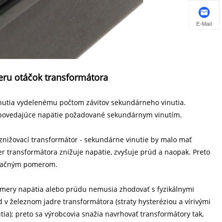
E-Mail
ru otáčok transformátora
nutia vydelenému počtom závitov sekundárneho vinutia.
dpovedajúce napätie požadované sekundárnym vinutím.
 znižovací transformátor - sekundárne vinutie by malo mať
r transformátora znižuje napätie, zvyšuje prúd a naopak. Preto
rmačným pomerom.
omery napätia alebo prúdu nemusia zhodovať s fyzikálnymi
 v železnom jadre transformátora (straty hysteréziou a vírivými
a); preto sa výrobcovia snažia navrhovať transformátory tak,