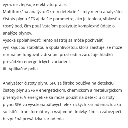
výrazne zlepšuje efektivitu práce.
Multifunkčná analýza: Okrem detekcie čistoty meria analyzátor
čistoty plynu SF6 aj ďalšie parametre, ako je teplota, vlhkosť a
rosný bod, čím používateľom poskytuje komplexné údaje o
analýze plynov.
Vysoká spoľahlivosť: Tento nástroj sa môže pochváliť
vynikajúcou stabilitou a spoľahlivosťou, ktorá zaisťuje, že môže
normálne fungovať v drsnom prostredí a zaručuje hladkú
prevádzku energetických zariadení.
III. Aplikačné polia
Analyzátor čistoty plynu SF6 sa široko používa na detekciu
čistoty plynu SF6 v energetickom, chemickom a metalurgickom
priemysle. V energetike sa môže použiť na detekciu čistoty
plynu SF6 vo vysokonapäťových elektrických zariadeniach, ako
sú ističe, transformátory a vzájomné tlmivky, čím sa zabezpečí
bezpečná prevádzka zariadenia.