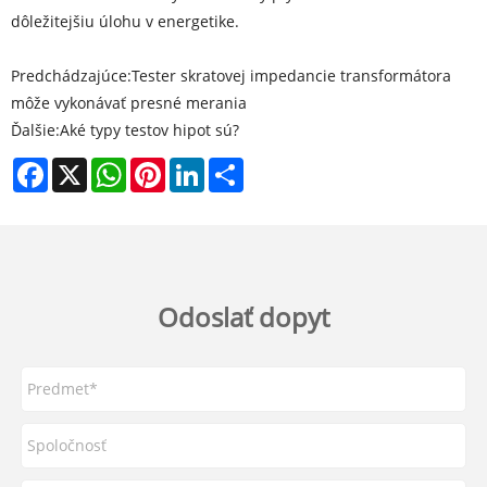
dôležitejšiu úlohu v energetike.
Predchádzajúce:
Tester skratovej impedancie transformátora
môže vykonávať presné merania
Ďalšie:
Aké typy testov hipot sú?
Facebook
X
WhatsApp
Pinterest
LinkedIn
Share
Odoslať dopyt