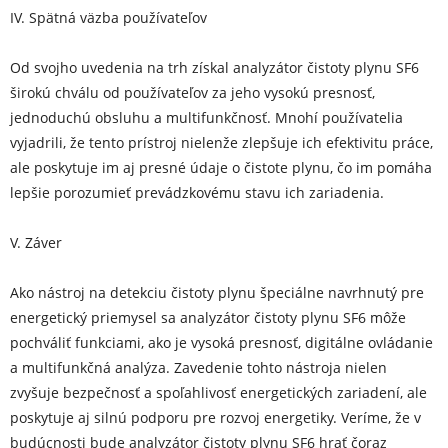
IV. Spätná väzba používateľov
Od svojho uvedenia na trh získal analyzátor čistoty plynu SF6
širokú chválu od používateľov za jeho vysokú presnosť,
jednoduchú obsluhu a multifunkčnosť. Mnohí používatelia
vyjadrili, že tento prístroj nielenže zlepšuje ich efektivitu práce,
ale poskytuje im aj presné údaje o čistote plynu, čo im pomáha
lepšie porozumieť prevádzkovému stavu ich zariadenia.
V. Záver
Ako nástroj na detekciu čistoty plynu špeciálne navrhnutý pre
energetický priemysel sa analyzátor čistoty plynu SF6 môže
pochváliť funkciami, ako je vysoká presnosť, digitálne ovládanie
a multifunkčná analýza. Zavedenie tohto nástroja nielen
zvyšuje bezpečnosť a spoľahlivosť energetických zariadení, ale
poskytuje aj silnú podporu pre rozvoj energetiky. Veríme, že v
budúcnosti bude analyzátor čistoty plynu SF6 hrať čoraz